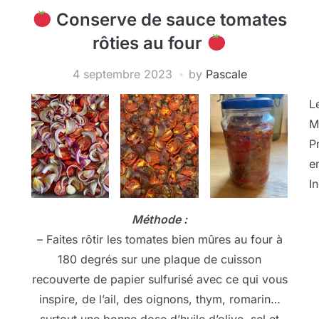
Conserve de sauce tomates
rôties au four
4 septembre 2023
by
Pascale
L
M
P
e
I
Méthode :
– Faites rôtir les tomates bien mûres au four à
180 degrés sur une plaque de cuisson
recouverte de papier sulfurisé avec ce qui vous
inspire, de l’ail, des oignons, thym, romarin…
surtout une bonne dose d’huile d’olive, sel et