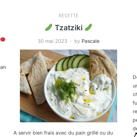
RECETTE
Tzatziki
30 mai 2023
by
Pascale
san
D
u
c
fu
r
p
d
A servir bien frais avec du pain grillé ou du