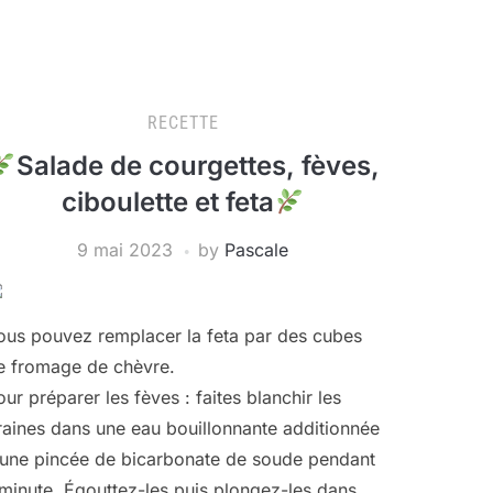
RECETTE
Salade de courgettes, fèves,
ciboulette et feta
9 mai 2023
by
Pascale
ous pouvez remplacer la feta par des cubes
e fromage de chèvre.
our préparer les fèves : faites blanchir les
raines dans une eau bouillonnante additionnée
’une pincée de bicarbonate de soude pendant
 minute. Égouttez-les puis plongez-les dans