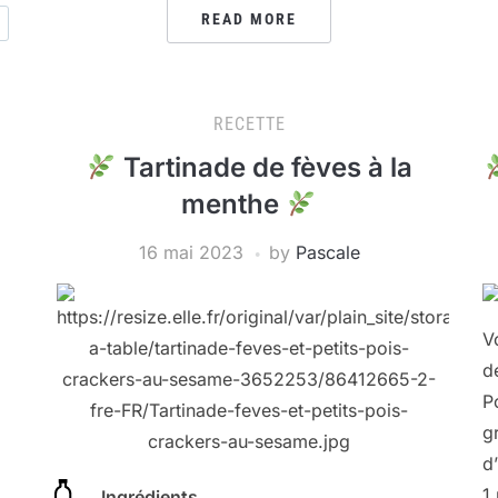
READ MORE
RECETTE
Tartinade de fèves à la
menthe
16 mai 2023
by
Pascale
V
d
P
g
d
1
Ingrédients