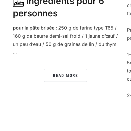
Ingrédients pour 6
ch
personnes
f
pour la pâte brisée :
250 g de farine type T65 /
P
160 g de beurre demi-sel froid / 1 jaune d’œuf /
p
un peu d’eau / 50 g de graines de lin / du thym
…
1
5
t
READ MORE
c
2