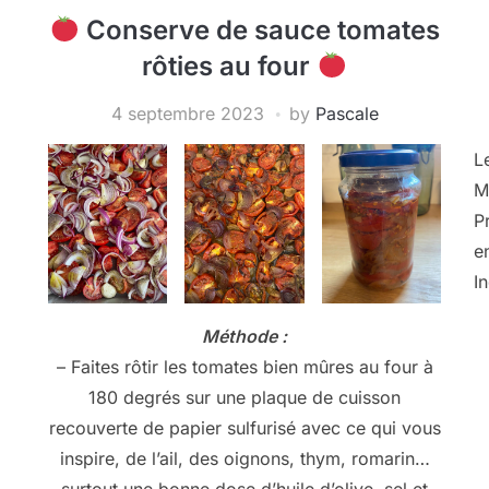
Conserve de sauce tomates
rôties au four
4 septembre 2023
by
Pascale
L
M
P
e
I
Méthode :
– Faites rôtir les tomates bien mûres au four à
180 degrés sur une plaque de cuisson
recouverte de papier sulfurisé avec ce qui vous
inspire, de l’ail, des oignons, thym, romarin…
surtout une bonne dose d’huile d’olive, sel et