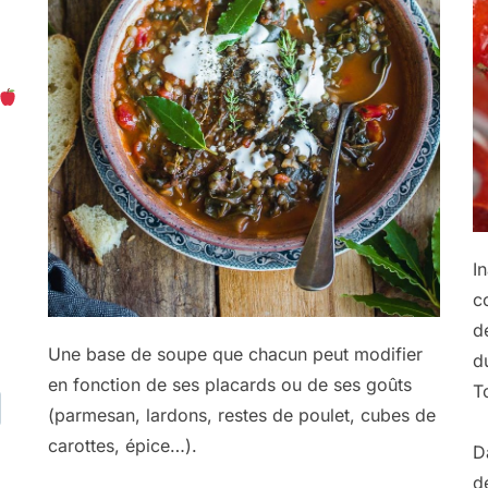
I
c
d
Une base de soupe que chacun peut modifier
d
en fonction de ses placards ou de ses goûts
T
(parmesan, lardons, restes de poulet, cubes de
carottes, épice…).
D
d