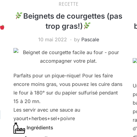
RECETTE
Beignets de courgettes (pas
trop gras!)
10 mai 2022
by
Pascale
Parfaits pour un pique-nique! Pour les faire
encore moins gras, vous pouvez les cuire dans
U
le four à 180° sur du papier sulfurisé pendant
p
15 à 20 mn.
b
Les servir avec une sauce au
p
yaourt+herbes+sel+poivre
r
Ingrédients
d
d