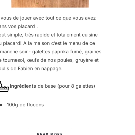
 vous de jouer avec tout ce que vous avez
ans vos placard .
out simple, très rapide et totalement cuisine
u placard! A la maison c’est le menu de ce
imanche soir : galettes paprika fumé, graines
e tournesol, œufs de nos poules, gruyère et
oulis de Fabien en nappage.
Ingrédients
de base (pour 8 galettes)
100g de flocons
READ MORE