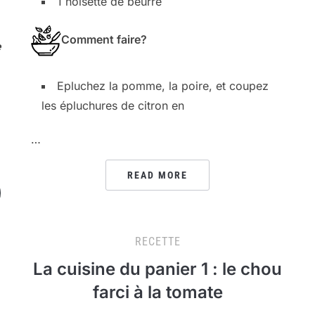
1 noisette de beurre
Comment faire?
e
Epluchez la pomme, la poire, et coupez
les épluchures de citron en
…
READ MORE
RECETTE
La cuisine du panier 1 : le chou
farci à la tomate