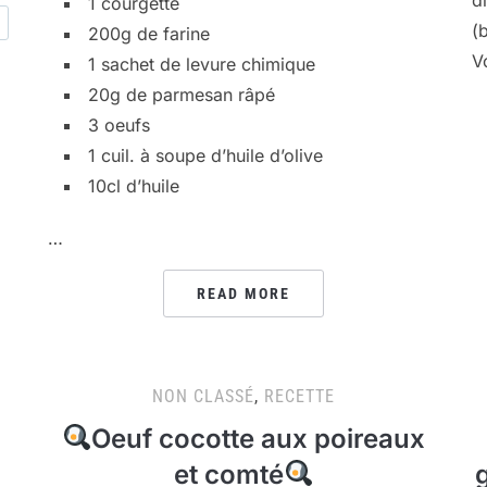
1 courgette
(
200g de farine
V
1 sachet de levure chimique
20g de parmesan râpé
3 oeufs
1 cuil. à soupe d’huile d’olive
10cl d’huile
…
READ MORE
NON CLASSÉ
,
RECETTE
Oeuf cocotte aux poireaux
et comté