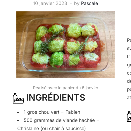
10 janvier 2023
by
Pascale
P
s
L
g
c
d
Réalisé avec le panier du 6 janvier
p
INGRÉDIENTS
a
1 gros chou vert = Fabien
500 grammes de viande hachée =
Chrislaine (ou chair à saucisse)