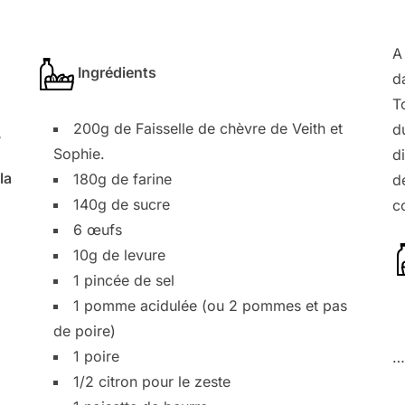
A
Ingrédients
d
T
200g de Faisselle de chèvre de Veith et
d
,
Sophie.
d
la
180g de farine
d
140g de sucre
c
6 œufs
10g de levure
1 pincée de sel
1 pomme acidulée (ou 2 pommes et pas
de poire)
1 poire
…
1/2 citron pour le zeste