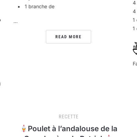
4
1 branche de
4
1
e
…
1
READ MORE
F
RECETTE
Poulet à l’andalouse de la