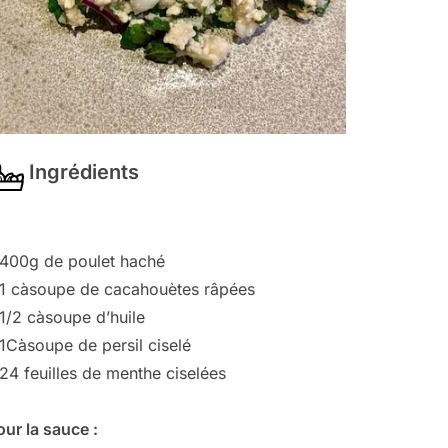
Ingrédients
 400g de poulet haché
 1 càsoupe de cacahouètes râpées
 1/2 càsoupe d’huile
 1Càsoupe de persil ciselé
 24 feuilles de menthe ciselées
our la sauce :