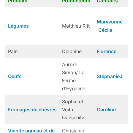
Produits
Producteurs
Contacts
Maryvonne
Légumes
Matthieu Ritt
Cécile
Pain
Delphine
Florence
Aurore
Simon/ La
Oeufs
StéphanieJ
Ferme
d’Eygaline
Sophie et
Fromages de chèvres
Veith
Caroline
Ivanschitz
Viande agneau et de
Chrislaine