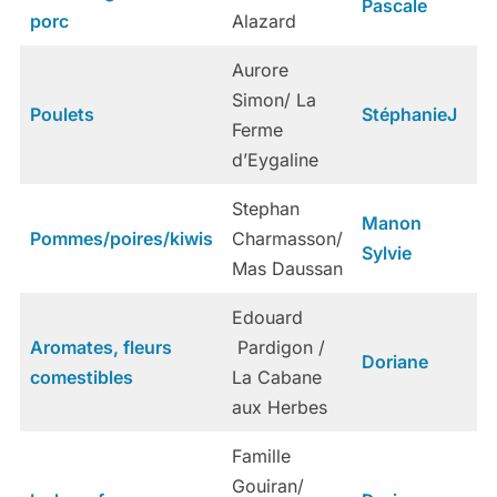
Pascale
porc
Alazard
Aurore
Simon/ La
Poulets
StéphanieJ
Ferme
d’Eygaline
Stephan
Manon
Pommes/poires/kiwis
Charmasson/
Sylvie
Mas Daussan
Edouard
Aromates, fleurs
Pardigon /
Doriane
comestibles
La Cabane
aux Herbes
Famille
Gouiran/