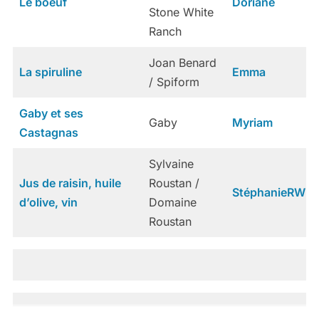
Le boeuf
Doriane
Stone White
Ranch
Joan Benard
La spiruline
Emma
/ Spiform
Gaby et ses
Gaby
Myriam
Castagnas
Sylvaine
Jus de raisin, huile
Roustan /
StéphanieRW
d’olive, vin
Domaine
Roustan