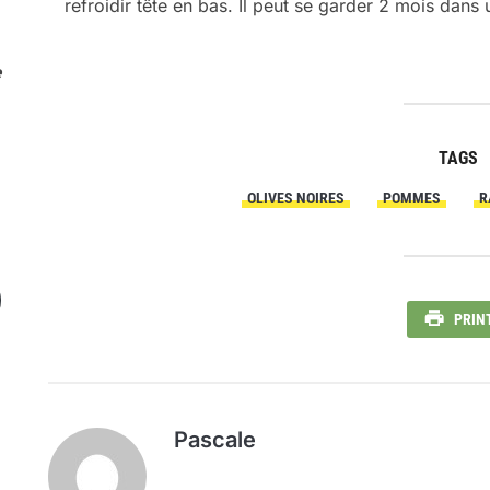
refroidir tête en bas. Il peut se garder 2 mois dans 
e
TAGS
OLIVES NOIRES
POMMES
R
PRIN
Pascale