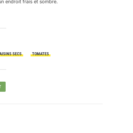
un endroit frais et sombre.
AISINS SECS
TOMATES
T