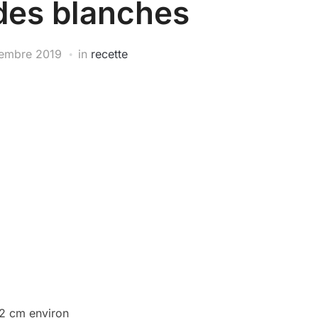
des blanches
tembre 2019
in
recette
2 cm environ