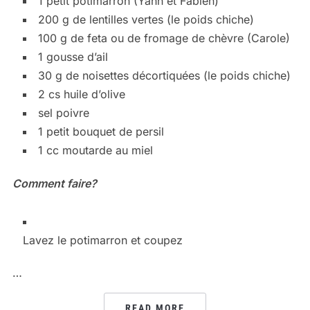
1
petit potimarron (Yann et Fabien)
200
g
de lentilles vertes (le poids chiche)
100
g
de feta ou de fromage de chèvre (Carole)
1
gousse
d’ail
30
g
de noisettes décortiquées (le poids chiche)
2
cs
huile d’olive
sel
poivre
1
petit bouquet de persil
1
cc
moutarde au miel
Comment faire?
Lavez le potimarron et coupez
…
READ MORE