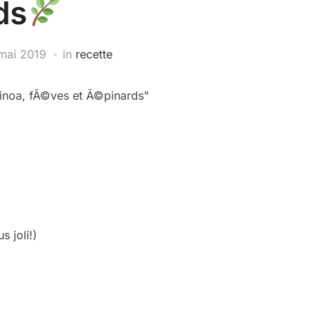
ds
mai 2019
in
recette
s joli!)
)