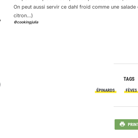
On peut aussi servir ce dahl froid comme une salade en
citron…)
e
©cookingjulia
TAGS
ÉPINARDS
FÈVES
PRIN