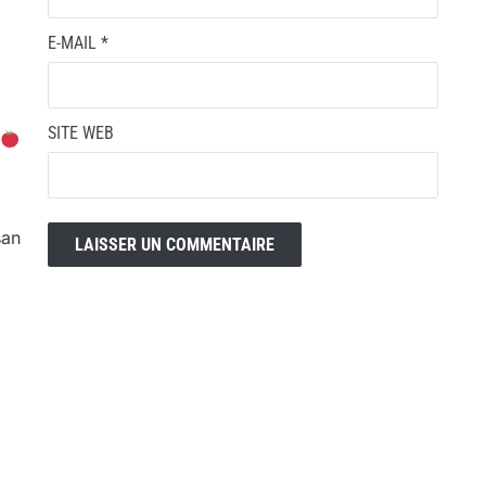
E-MAIL
*
SITE WEB
san