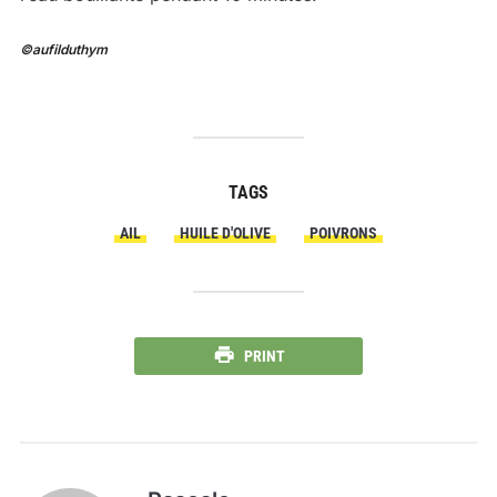
©aufilduthym
TAGS
AIL
HUILE D'OLIVE
POIVRONS
PRINT