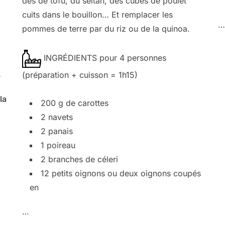
dés de tofu, du seitan, des cubes de poulet
cuits dans le bouillon… Et remplacer les
…
pommes de terre par du riz ou de la quinoa.
INGRÉDIENTS pour 4 personnes
,
(préparation + cuisson = 1h15)
la
200 g de carottes
2 navets
2 panais
1 poireau
2 branches de céleri
12 petits oignons ou deux oignons coupés
en
…