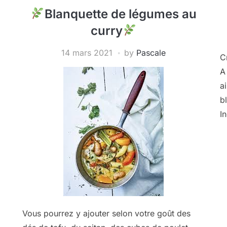
Blanquette de légumes au
curry
14 mars 2021
by
Pascale
C
A
a
b
I
Vous pourrez y ajouter selon votre goût des